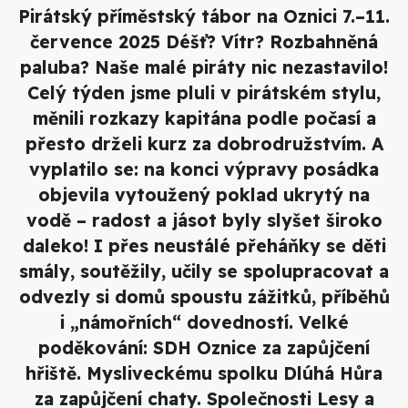
Pirátský příměstský tábor na Oznici 7.–11.
července 2025 Déšť? Vítr? Rozbahněná
paluba? Naše malé piráty nic nezastavilo!
Celý týden jsme pluli v pirátském stylu,
měnili rozkazy kapitána podle počasí a
přesto drželi kurz za dobrodružstvím. A
vyplatilo se: na konci výpravy posádka
objevila vytoužený poklad ukrytý na
vodě – radost a jásot byly slyšet široko
daleko! I přes neustálé přeháňky se děti
smály, soutěžily, učily se spolupracovat a
odvezly si domů spoustu zážitků, příběhů
i „námořních“ dovedností. Velké
poděkování: SDH Oznice za zapůjčení
hřiště. Mysliveckému spolku Dlúhá Hůra
za zapůjčení chaty. Společnosti Lesy a