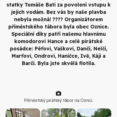
statky Tomáše Bati za povolení vstupu k
jejich vodám. Bez vás by naše plavba
nebyla možná! ???? Organizátorem
příměstského tábora byla obec Oznice.
Speciální díky patří našemu hlavnímu
komodorovi Hance a celé pirátské
posádce: Péťovi, Vaškovi, Danči, Nelči,
Marťovi, Ondrovi, Haničce, Ivě, Káji a
Barči. Byla jste skvělá flotila.
Příměstský pirátský tábor na Oznici.