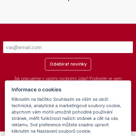
Odebírat novinky
Jak pracujeme s vašimi osobními údaji? Podívejte se
sem
.
Informace o cookies
Kliknutím na tlačítko Souhlasím se vším se uloží
© 2016-2026 -
aGovernment.cz
&
Obec Oznice
. Software:
aGovernment
, Verze:
4.0.1.1 - Beta
. Číslo Licence:
74274001
.
technické, analytické a marketingové soubory cookie,
Všechna práva vyhrazena
Ochrana osobních údajů
,
Přístupnost
abychom vám mohli umožnit pohodlné používání
stránek, měřit funkčnost našich stránek a cílit na vás
reklamu. Své preference můžete snadno upravit
kliknutím na Nastavení souborů cookie.