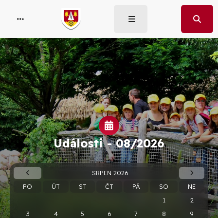
Události -
08/2026
SRPEN 2026
PO
ÚT
ST
ČT
PÁ
SO
NE
1
2
3
4
5
6
7
8
9