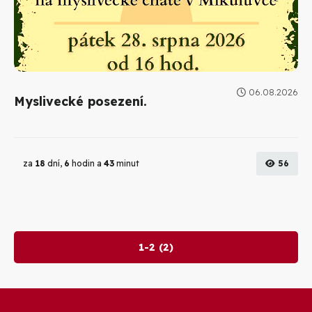
06.08.2026
Myslivecké posezení.
za
18
dní,
6
hodin a
43
minut
56
1-2 (2)