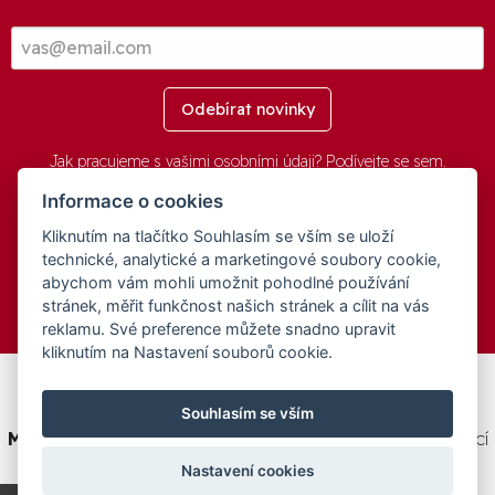
Odebírat novinky
Jak pracujeme s vašimi osobními údaji? Podívejte se
sem
.
Informace o cookies
Kliknutím na tlačítko Souhlasím se vším se uloží
© 2016-2026 -
aGovernment.cz
&
Obec Oznice
. Software:
aGovernment
, Verze:
4.0.1.1 - Beta
. Číslo Licence:
74274001
.
technické, analytické a marketingové soubory cookie,
Všechna práva vyhrazena
Ochrana osobních údajů
,
Přístupnost
abychom vám mohli umožnit pohodlné používání
stránek, měřit funkčnost našich stránek a cílit na vás
reklamu. Své preference můžete snadno upravit
kliknutím na Nastavení souborů cookie.
Tento web byl spolufinancován v rámci programu
Souhlasím se vším
Medializujeme ČESKO.cz
na podporu a modernizaci obcí
ČR.
Nastavení cookies