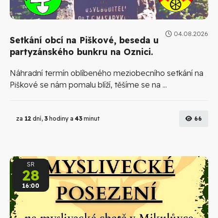
04.08.2026
Setkání obcí na Piškové, beseda u
partyzánského bunkru na Oznici.
Náhradní termín oblíbeného meziobecního setkání na
Piškové se nám pomalu blíží, těšíme se na ...
za
12
dní,
3
hodiny a
43
minut
66
SR
28
16:00