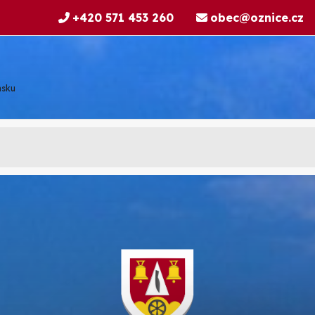
+420 571 453 260
obec@oznice.cz
nsku