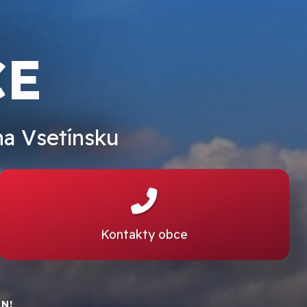
CE
na Vsetínsku
Kontakty obce
N!