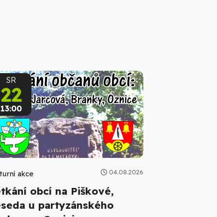
SR
22
13:00
04.08.2026
turní akce
tkání obcí na Piškové,
seda u partyzánského