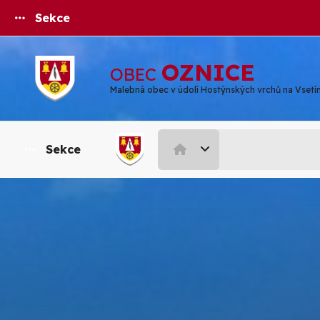
Sekce
OZNICE
OBEC
Malebná obec v údolí Hostýnských vrchů na Vsetí
Sekce