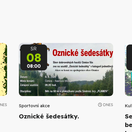
SR
08
08:00
NES
DNES
Sportovní akce
Kul
Oznické šedesátky.
Se
be