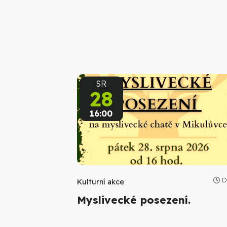
SR
28
16:00
D
Kulturní akce
Myslivecké posezení.