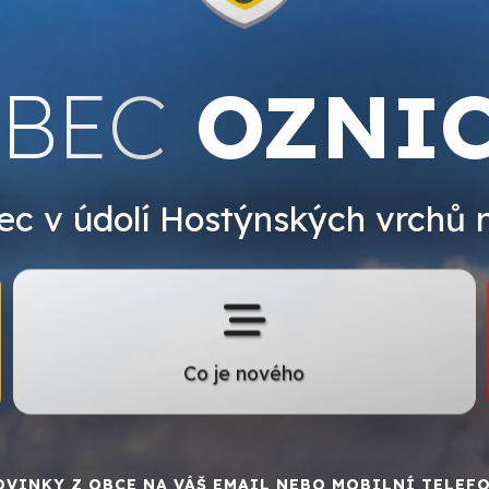
BEC
OZNI
c v údolí Hostýnských vrchů 
Co je nového
OVINKY Z OBCE NA VÁŠ EMAIL NEBO MOBILNÍ TELEFO