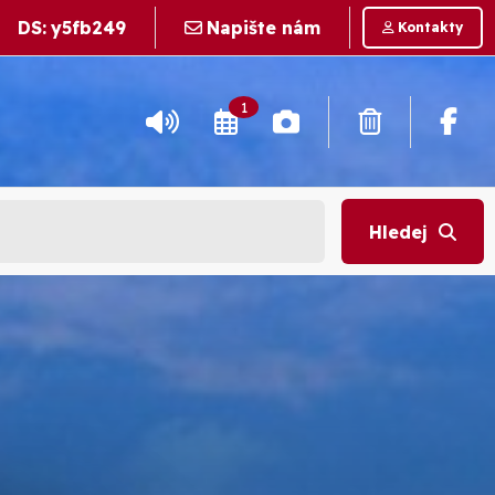
DS:
y5fb249
Napište nám
Kontakty
1
Hledej