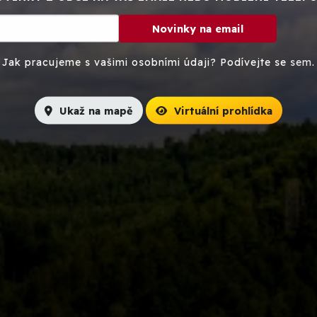
Novinky na email
Jak pracujeme s vašimi osobními údaji? Podívejte se
sem
.
Ukaž na mapě
Virtuální prohlídka