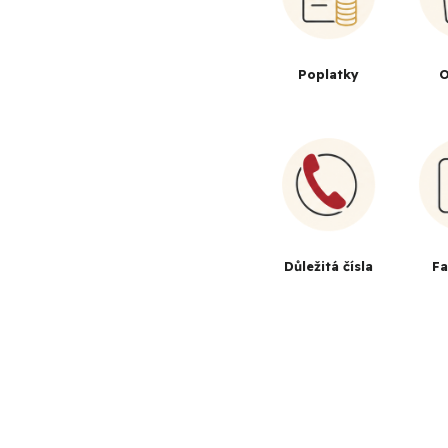
Poplatky
O
Důležitá čísla
F