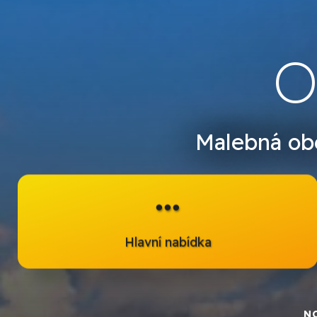
O
Malebná obe
Hlavní nabídka
N