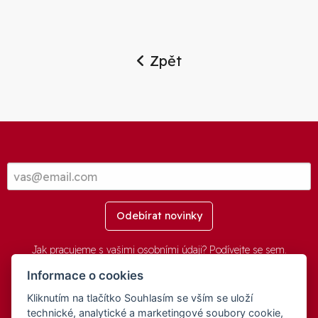
Zpět
Odebírat novinky
Jak pracujeme s vašimi osobními údaji? Podívejte se
sem
.
Informace o cookies
Kliknutím na tlačítko Souhlasím se vším se uloží
© 2016-2026 -
aGovernment.cz
&
Obec Oznice
. Software:
aGovernment
, Verze:
4.0.1.1 - Beta
. Číslo Licence:
74274001
.
technické, analytické a marketingové soubory cookie,