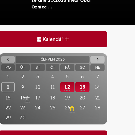
ze dne 2.7.2025 mezi Obcí
Oznice ...
Kalendář
ČERVEN 2026
PO
ÚT
ST
ČT
PÁ
SO
NE
1
2
3
4
5
6
7
12
13
8
9
10
11
14
15
16
17
18
19
20
21
22
23
24
25
26
27
28
29
30