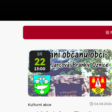
N
SR
22
13:00
04.08.2026
Kulturní akce