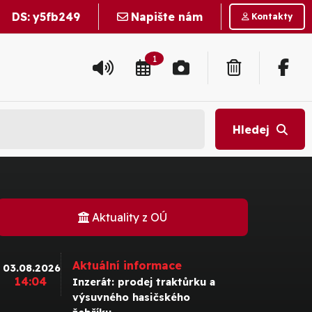
DS:
y5fb249
Napište nám
Kontakty
1
Hledej
Aktuality z OÚ
Aktuální informace
03.08.2026
14:04
Inzerát: prodej traktůrku a
výsuvného hasičského