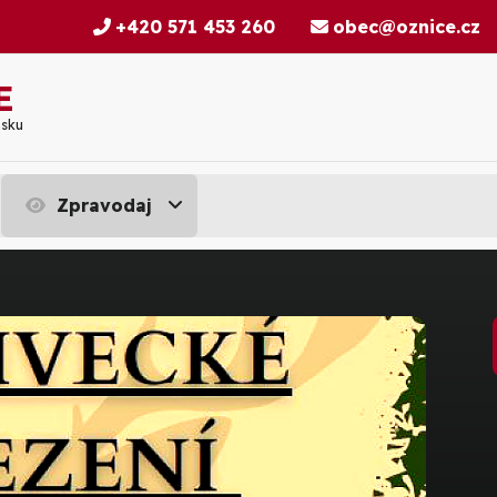
+420 571 453 260
obec@oznice.cz
E
nsku
Zpravodaj