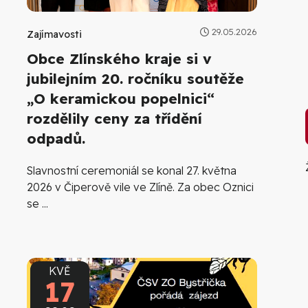
29.05.2026
Zajímavosti
Obce Zlínského kraje si v
jubilejním 20. ročníku soutěže
„O keramickou popelnici“
rozdělily ceny za třídění
odpadů.
Slavnostní ceremoniál se konal 27. května
2026 v Čiperově vile ve Zlíně. Za obec Oznici
se ...
KVĚ
17