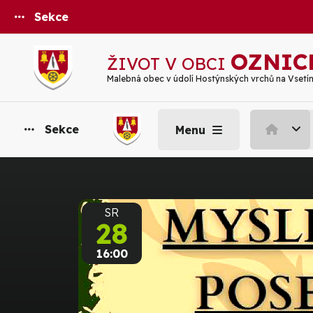
Sekce
OZNIC
ŽIVOT V OBCI
Malebná obec v údolí Hostýnských vrchů na Vsetí
Sekce
Menu
SR
28
16:00