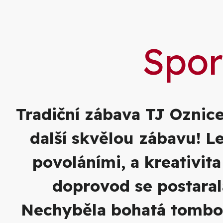
Spor
Tradiční zábava TJ Oznice
další skvělou zábavu! 
povoláními, a kreativit
doprovod se postarala
Nechyběla bohatá tombola