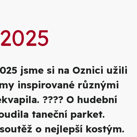
ie
 2025
25 jsme si na Oznici užili
ýmy inspirované různými
ekvapila. ???? O hudební
oudila taneční parket.
soutěž o nejlepší kostým.