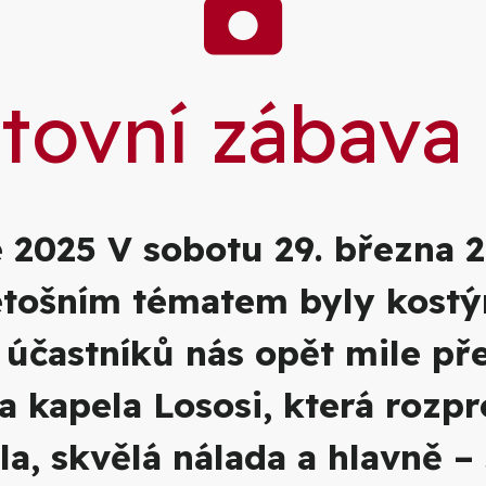
Galer
tovní zábava
 2025 V sobotu 29. března 20
Letošním tématem byly kost
a účastníků nás opět mile př
 kapela Lososi, která rozpr
, skvělá nálada a hlavně – 