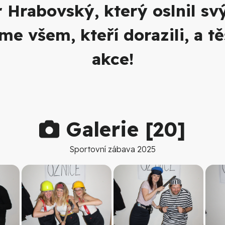
or Hrabovský, který oslnil s
e všem, kteří dorazili, a t
akce!
Galerie [
20
]
Sportovní zábava 2025