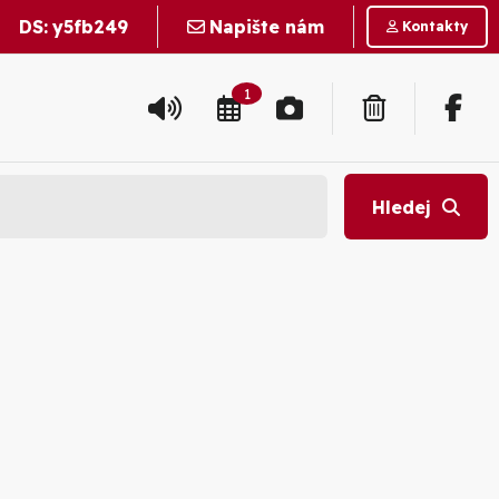
DS:
y5fb249
Napište nám
Kontakty
1
Hledej