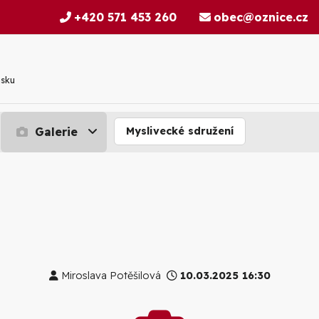
+420 571 453 260
obec@oznice.cz
nsku
Galerie
Myslivecké sdružení
Miroslava Potěšilová
10.03.2025 16:30