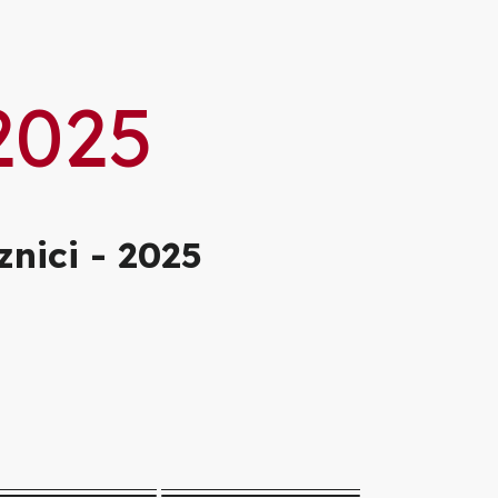
ie
2025
nici - 2025