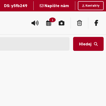
DS:
y5fb249
Napište nám
Kontakty
1
Hledej