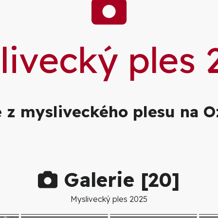
Galer
livecký ples 
e z mysliveckého plesu na Oz
Galerie [
20
]
Myslivecký ples 2025