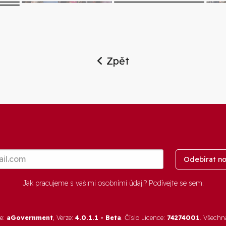
Zpět
Odebírat no
Jak pracujeme s vašimi osobními údaji? Podívejte se
sem
.
re:
aGovernment
, Verze:
4.0.1.1 - Beta
. Číslo Licence:
74274001
. Všechn