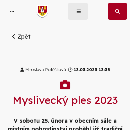
Zpět
Miroslava Potěšilová
13.03.2023 13:33
Galerie
Myslivecký ples 2023
V sobotu 25. února v obecním sále a
místním pohostinství proběhl již tradiční