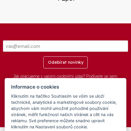
Odebírat novinky
Jak pracujeme s vašimi osobními údaji? Podívejte se
sem
.
Informace o cookies
Kliknutím na tlačítko Souhlasím se vším se uloží
© 2016-2026 -
aGovernment.cz
&
Obec Oznice
. Software:
aGovernment
, Verze:
4.0.1.1 - Beta
. Číslo Licence:
74274001
.
technické, analytické a marketingové soubory cookie,
Všechna práva vyhrazena
Ochrana osobních údajů
,
Přístupnost
abychom vám mohli umožnit pohodlné používání
stránek, měřit funkčnost našich stránek a cílit na vás
reklamu. Své preference můžete snadno upravit
kliknutím na Nastavení souborů cookie.