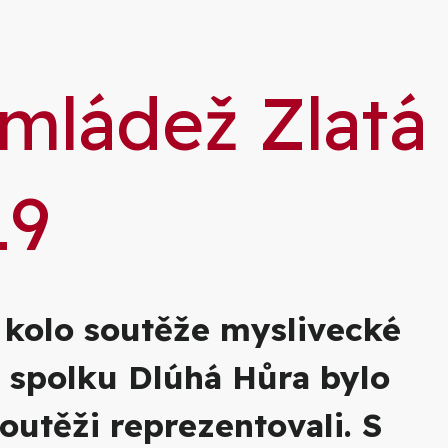
ie
 mládež Zlatá
19
í kolo soutěže myslivecké
o spolku Dlúhá Hůra bylo
outěži reprezentovali. S