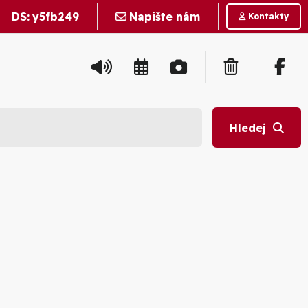
DS:
y5fb249
Napište nám
Kontakty
Hledej