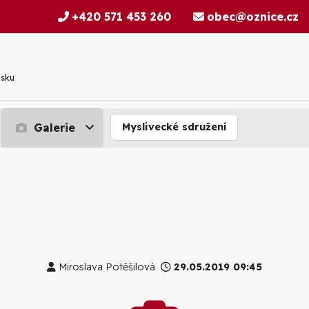
+420 571 453 260
obec@oznice.cz
nsku
Galerie
Myslivecké sdružení
Miroslava Potěšilová
29.05.2019 09:45