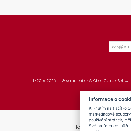
© 2016-2026 -
aGovernment.cz
&
Obec Oznice
. Softwa
Informace o cook
Kliknutím na tlačítko 
marketingové soubory
používání stránek, měř
Své preference můžete
Tento web byl spolufinan