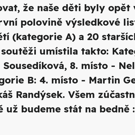
at, že naše děti byly opět
rvní polovině výsledkové lis
tí (kategorie A) a 20 staršíc
outěži umístila takto: Kate
e Sousedíková, 8. místo - Nel
orie B: 4. místo - Martin Ge
ukáš Randýsek. Všem zúčastn
ě už budeme stát na bedně :-