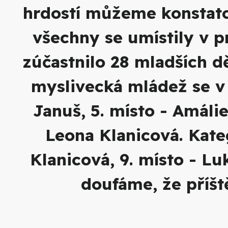
hrdostí můžeme konstatov
všechny se umístily v p
zúčastnilo 28 mladších dě
myslivecká mládež se v s
Januš, 5. místo - Amáli
Leona Klanicová. Kateg
Klanicová, 9. místo - L
doufáme, že příšt