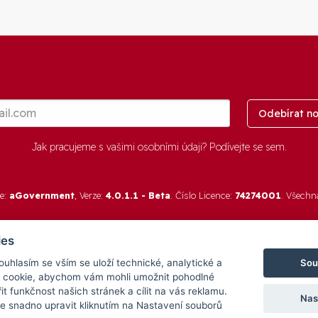
Odebírat no
Jak pracujeme s vašimi osobními údaji? Podívejte se
sem
.
re:
aGovernment
, Verze:
4.0.1.1 - Beta
. Číslo Licence:
74274001
. Všechn
ies
Sou
Souhlasím se vším se uloží technické, analytické a
 cookie, abychom vám mohli umožnit pohodlné
it funkčnost našich stránek a cílit na vás reklamu.
Nas
 snadno upravit kliknutím na Nastavení souborů
cován v rámci programu
Medializujeme ČESKO.cz
na podpor