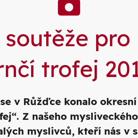
Galer
 soutěže pro
rnčí trofej 20
 se v Růžďce konalo okresn
ofej“. Z našeho mysliveckéh
lých myslivců, kteří nás v s