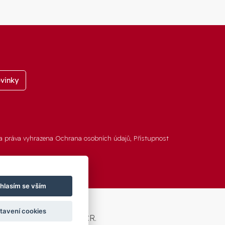
vinky
a práva vyhrazena
Ochrana osobních údajů
,
Přístupnost
hlasím se vším
tavení cookies
u a modernizaci obcí ČR.