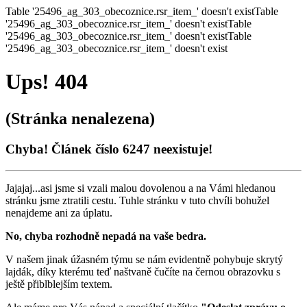
Table '25496_ag_303_obecoznice.rsr_item_' doesn't existTable
'25496_ag_303_obecoznice.rsr_item_' doesn't existTable
'25496_ag_303_obecoznice.rsr_item_' doesn't existTable
'25496_ag_303_obecoznice.rsr_item_' doesn't exist
Ups! 404
(Stránka nenalezena)
Chyba! Článek číslo 6247 neexistuje!
Jajajaj...asi jsme si vzali malou dovolenou a na Vámi hledanou
stránku jsme ztratili cestu. Tuhle stránku v tuto chvíli bohužel
nenajdeme ani za úplatu.
No, chyba rozhodně nepadá na vaše bedra.
V našem jinak úžasném týmu se nám evidentně pohybuje skrytý
lajdák, díky kterému teď naštvaně čučíte na černou obrazovku s
ještě přiblblejším textem.