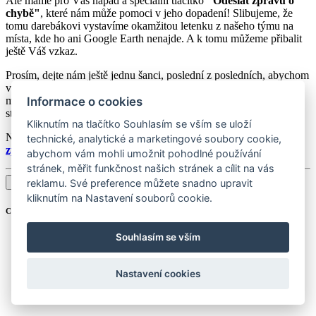
Ale máme pro Vás nápad a speciální tlačítko
"Odeslat zprávu o
chybě"
, které nám může pomoci v jeho dopadení! Slibujeme, že
tomu darebákovi vystavíme okamžitou letenku z našeho týmu na
místa, kde ho ani Google Earth nenajde. A k tomu můžeme přibalit
ještě Váš vzkaz.
Prosím, dejte nám ještě jednu šanci, poslední z posledních, abychom
vám mohli ukázat, že jsme vlastně docela dobrá partička. A kdo ví,
možná se stane zázrak a my společně s Vámi objevíme tu správnou
Informace o cookies
stránku, kterou hledáte!
Kliknutím na tlačítko Souhlasím se vším se uloží
Nyní se můžete
přejít na hlavní stránku
a nebo
se vrátit o krok
technické, analytické a marketingové soubory cookie,
zpět
a objevovat ostatní úžasné věci, které jsme připravili .
abychom vám mohli umožnit pohodlné používání
stránek, měřit funkčnost našich stránek a cílit na vás
Odeslat zprávu o chybě
reklamu. Své preference můžete snadno upravit
kliknutím na Nastavení souborů cookie.
Copyright © 2016-2026
aGovernment.cz
Souhlasím se vším
Nastavení cookies