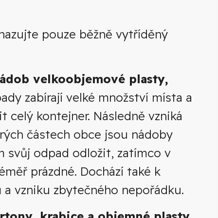
hazujte pouze běžně vytříděný
nádob velkoobjemové plasty,
dy zabírají velké množství místa a
t celý kontejner. Následně vzniká
erých částech obce jsou nádoby
 svůj odpad odložit, zatímco v
téměř prázdné. Dochází také k
ů a vzniku zbytečného nepořádku.
rtony, krabice a objemné plasty