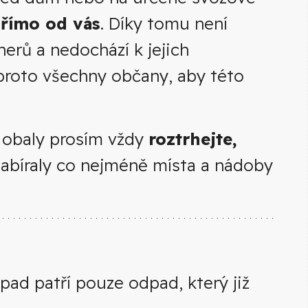
přímo od vás
. Díky tomu není
erů a nedochází k jejich
proto všechny občany, aby této
é obaly prosím vždy
roztrhejte,
zabíraly co nejméně místa a nádoby
d patří pouze odpad, který již