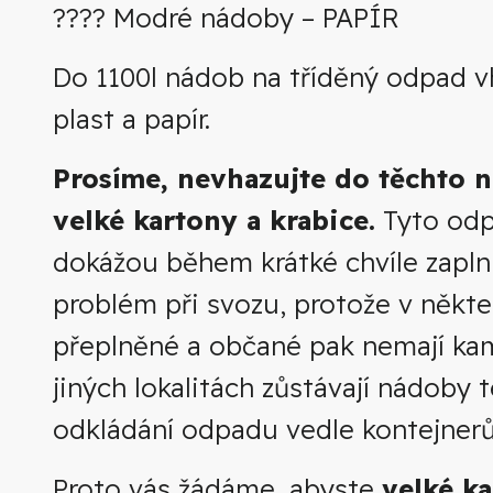
???? Modré nádoby – PAPÍR
Do 1100l nádob na tříděný odpad v
plast a papír.
Prosíme, nevhazujte do těchto 
velké kartony a krabice.
Tyto odpa
dokážou během krátké chvíle zaplni
problém při svozu, protože v někt
přeplněné a občané pak nemají kam
jiných lokalitách zůstávají nádoby 
odkládání odpadu vedle kontejner
Proto vás žádáme, abyste
velké ka