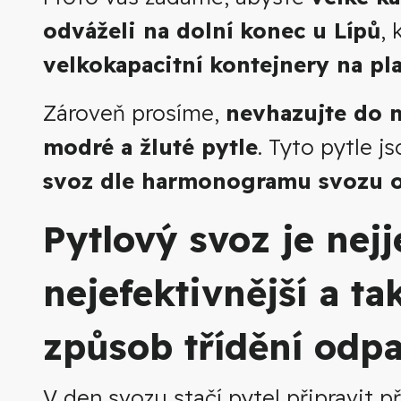
odváželi na dolní konec u Lípů
,
velkokapacitní kontejnery na pla
Zároveň prosíme,
nevhazujte do 
modré a žluté pytle
. Tyto pytle j
svoz dle harmonogramu svozu 
Pytlový svoz je nej
nejefektivnější a ta
způsob třídění odp
V den svozu stačí pytel připravit