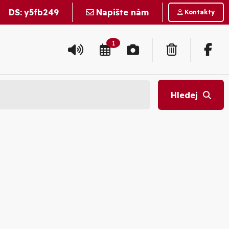
DS:
y5fb249
Napište nám
Kontakty
1
Hledej