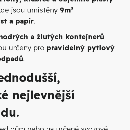
 kde jsou umístěny
9m³
st a papír
.
modrých a žlutých kontejnerů
sou určeny pro
pravidelný pytlový
odpadů
.
jednodušší,
ké nejlevnější
adu.
 před dům nebo na určené svozové