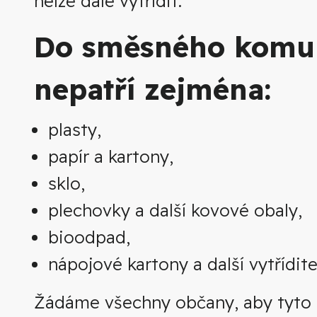
nelze dále vytřídit.
Do směsného komu
nepatří zejména:
plasty,
papír a kartony,
sklo,
plechovky a další kovové obaly,
bioodpad,
nápojové kartony a další vytřídit
Žádáme všechny občany, aby tyto d