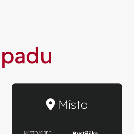
dpadu
Místo
Bystřička
MĚSTO/OBEC: