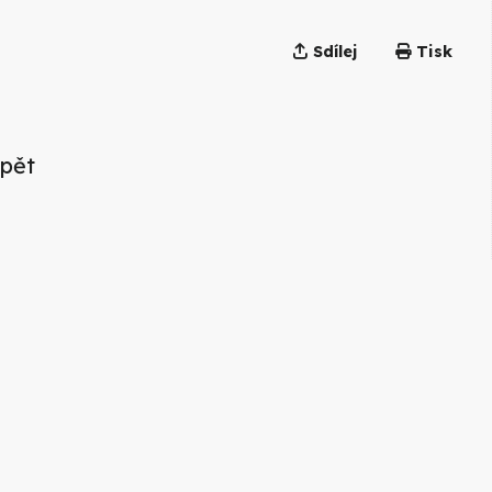
Sdílej
Tisk
pět