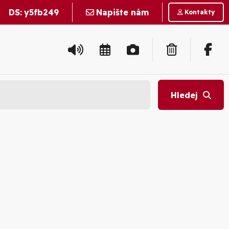
DS:
y5fb249
Napište nám
Kontakty
Hledej