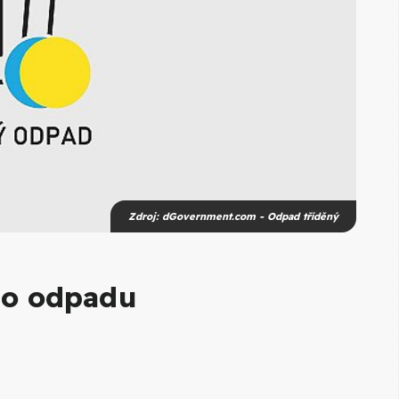
Zdroj: dGovernment.com - Odpad tříděný
ho odpadu