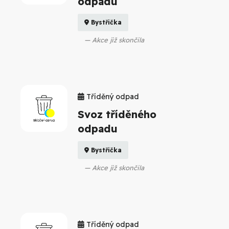
odpadu
Bystřička
Akce již skončila
Tříděný odpad
Svoz tříděného
odpadu
Bystřička
Akce již skončila
Tříděný odpad