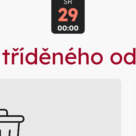
SR
29
00:00
 tříděného o