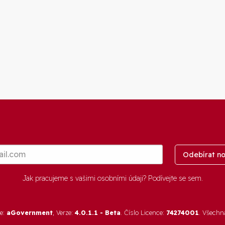
Odebírat no
Jak pracujeme s vašimi osobními údaji? Podívejte se
sem
.
re:
aGovernment
, Verze:
4.0.1.1 - Beta
. Číslo Licence:
74274001
. Všechn