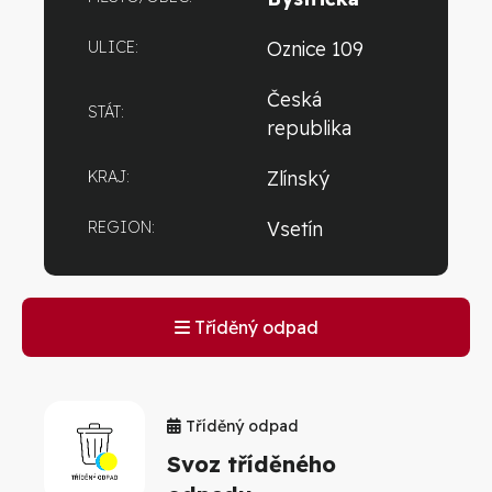
Oznice 109
ULICE:
Česká
STÁT:
republika
Zlínský
KRAJ:
Vsetín
REGION:
Tříděný odpad
Tříděný odpad
Svoz tříděného