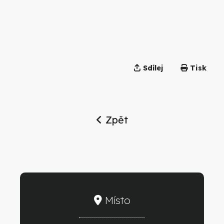
Sdílej
Tisk
Zpět
Místo