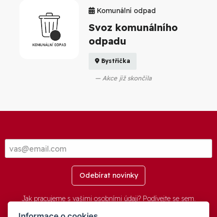
Komunální odpad
Svoz komunálního
odpadu
Bystřička
Akce již skončila
Odebírat novinky
Jak pracujeme s vašimi osobními údaji? Podívejte se
sem
.
Informace o cookies