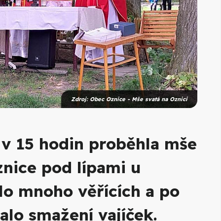
Zdroj: Obec Oznice - Mše svatá na Oznici
 v 15 hodin proběhla mše
znice pod lípami u
ilo mnoho věřících a po
alo smažení vajíček.