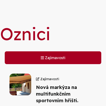
ie
Oznici
Zajímavosti
Zajímavosti
Nová markýza na
multifunkčním
sportovním hřišti.