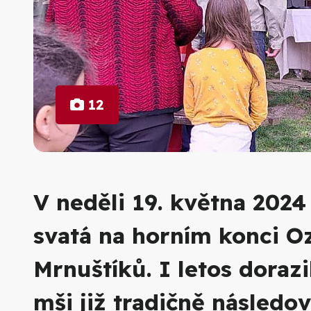
12
V neděli 19. května 2024
svatá na horním konci O
Mrnuštíků. I letos doraz
mši již tradičně následov