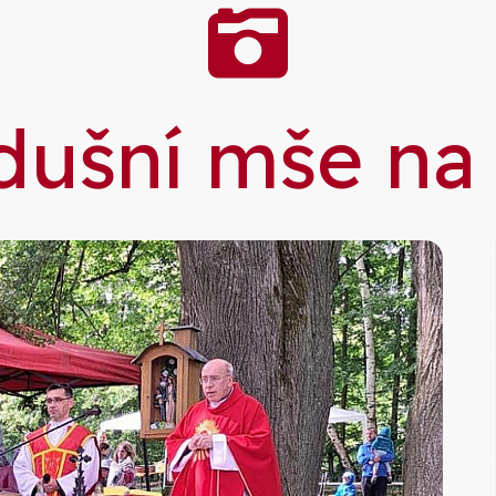
Galer
dušní mše na 