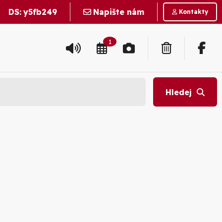
DS:
y5fb249
Napište nám
Kontakty
1
Hledej