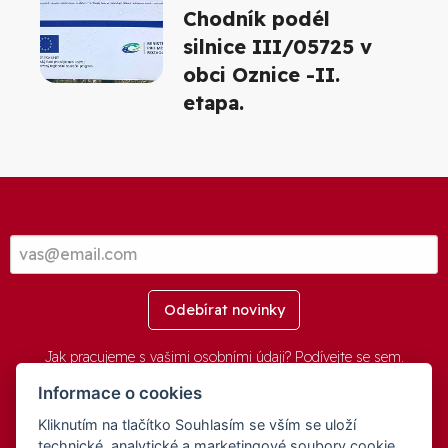
Chodník podél
silnice III/05725 v
obci Oznice -II.
etapa.
Odebírat novinky
Jak pracujeme s vašimi osobními údaji? Podívejte se
sem
.
Informace o cookies
Kliknutím na tlačítko Souhlasím se vším se uloží
© 2016-2026 -
aGovernment.cz
&
Obec Oznice
. Software:
aGovernment
, Verze:
4.0.1.1 - Beta
. Číslo Licence:
74274001
.
technické, analytické a marketingové soubory cookie,