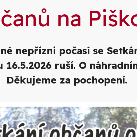
čanů na Piško
ené nepřízni počasí se Setká
u 16.5.2026 ruší. O náhradní
Děkujeme za pochopení.