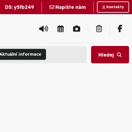
DS:
y5fb249
Napište nám
Kontakty
Aktuální informace
Hledej