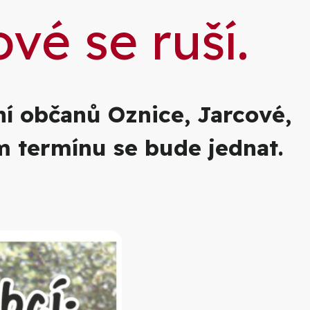
vé se ruší.
ní občanů Oznice, Jarcové,
m termínu se bude jednat.