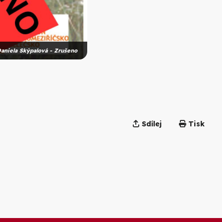
Daniela Skýpalová - Zrušeno
Sdílej
Tisk