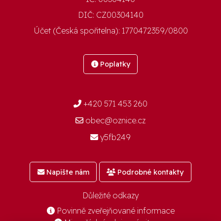
DIČ:
CZ00304140
Účet (Česká spořitelna):
1770472359/0800
Poplatky
+420 571 453 260
obec@oznice.cz
y5fb249
Napište nám
Podrobné kontakty
Důležité odkazy
Povinně zveřejňované informace