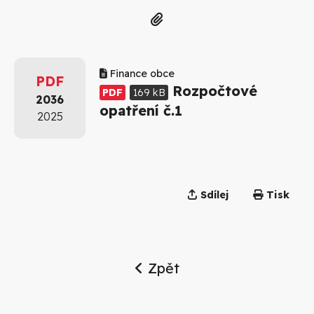
Finance obce
PDF
Rozpočtové
PDF
169 kB
2036
opatření č.1
2025
Sdílej
Tisk
Zpět