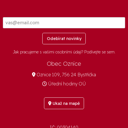
Odebírat novinky
Jak pracujeme s vašimi osobními údaji? Podívejte se
sem
.
Obec Oznice
Oznice 109, 756 24 Bystřička
Úřední hodiny OÚ
Ukaž na mapě
IČ:
00304140