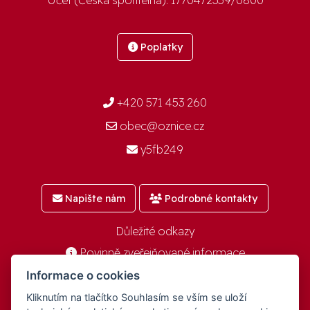
Poplatky
+420 571 453 260
obec@oznice.cz
y5fb249
Napište nám
Podrobné kontakty
Důležité odkazy
Povinně zveřejňované informace
Mimořádné a krizové situace
Informace o cookies
Kliknutím na tlačítko Souhlasím se vším se uloží