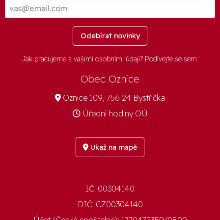
Odebírat novinky
Jak pracujeme s vašimi osobními údaji? Podívejte se
sem
.
Obec Oznice
Oznice 109, 756 24 Bystřička
Úřední hodiny OÚ
Ukaž na mapě
IČ:
00304140
DIČ:
CZ00304140
Účet (Česká spořitelna):
1770472359/0800