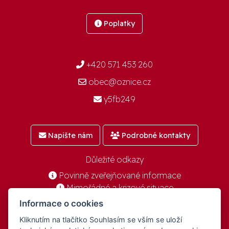
Poplatky
+420 571 453 260
obec@oznice.cz
y5fb249
Napište nám
Podrobné kontakty
Důležité odkazy
Povinně zveřejňované informace
Mimořádné a krizové situace
Informace o cookies
Kliknutím na tlačítko Souhlasím se vším se uloží
© 2016-2026 -
aGovernment.cz
&
Obec Oznice
. Software: