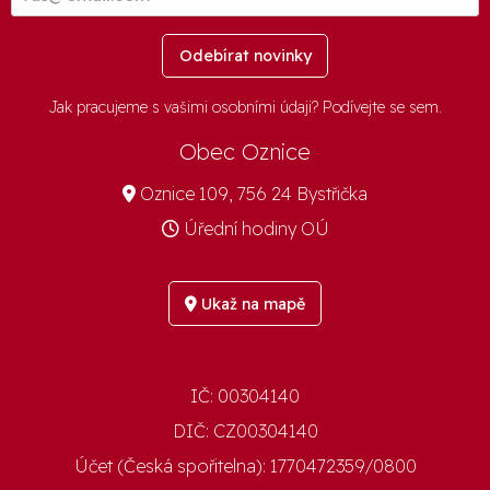
Odebírat novinky
Jak pracujeme s vašimi osobními údaji? Podívejte se
sem
.
Obec Oznice
Oznice 109, 756 24 Bystřička
Úřední hodiny OÚ
Ukaž na mapě
IČ:
00304140
DIČ:
CZ00304140
Účet (Česká spořitelna):
1770472359/0800