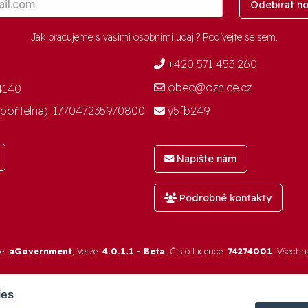
Odebírat no
Jak pracujeme s vašimi osobními údaji? Podívejte se
sem
.
+420 571 453 260
obec@oznice.cz
4140
pořitelna):
1770472359/0800
y5fb249
Napište nám
Podrobné kontakty
re:
aGovernment
, Verze:
4.0.1.1 - Beta
. Číslo Licence:
74274001
. Všechn
ies