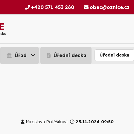
+420 571 453 260
obec@oznice.cz
E
nsku
Úřad
Úřední deska
Úřední deska
Miroslava Potěšilová
25.11.2024 09:50