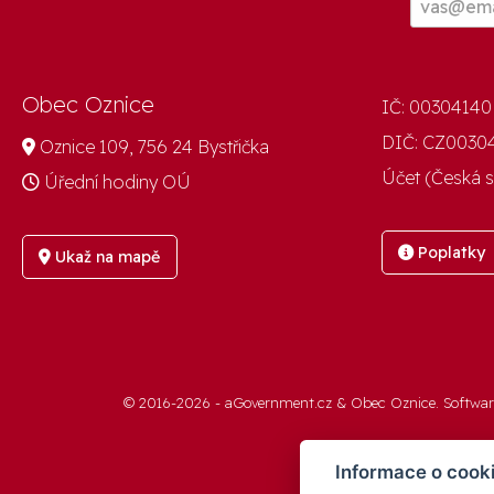
Obec Oznice
IČ:
00304140
DIČ:
CZ0030
Oznice 109, 756 24 Bystřička
Účet (Česká s
Úřední hodiny OÚ
Poplatky
Ukaž na mapě
© 2016-2026 -
aGovernment.cz
&
Obec Oznice
. Softwa
Informace o cook