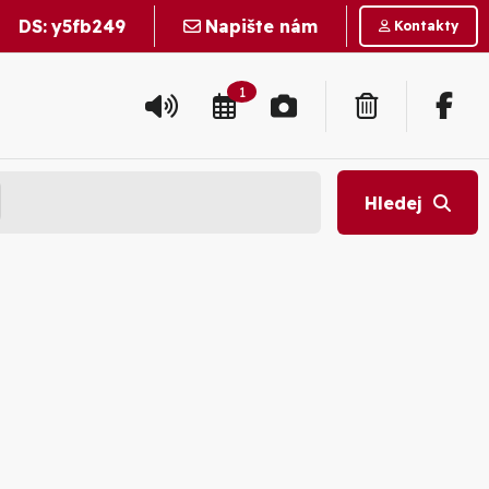
DS:
y5fb249
Napište nám
Kontakty
1
Hledej