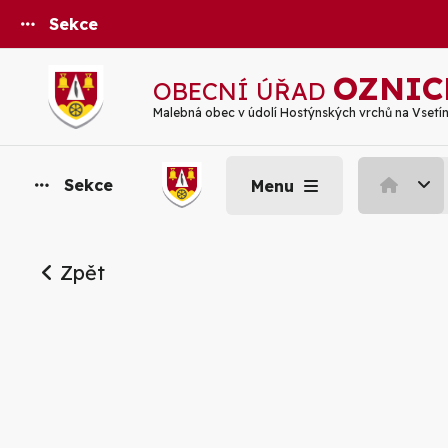
Sekce
OZNIC
OBECNÍ ÚŘAD
Malebná obec v údolí Hostýnských vrchů na Vsetí
Sekce
Menu
Zpět