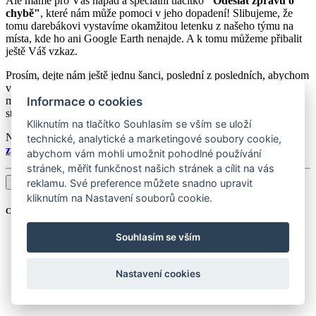
Ale máme pro Vás nápad a speciální tlačítko
"Odeslat zprávu o
chybě"
, které nám může pomoci v jeho dopadení! Slibujeme, že
tomu darebákovi vystavíme okamžitou letenku z našeho týmu na
místa, kde ho ani Google Earth nenajde. A k tomu můžeme přibalit
ještě Váš vzkaz.
Prosím, dejte nám ještě jednu šanci, poslední z posledních, abychom
vám mohli ukázat, že jsme vlastně docela dobrá partička. A kdo ví,
možná se stane zázrak a my společně s Vámi objevíme tu správnou
Informace o cookies
stránku, kterou hledáte!
Kliknutím na tlačítko Souhlasím se vším se uloží
Nyní se můžete
přejít na hlavní stránku
a nebo
se vrátit o krok
technické, analytické a marketingové soubory cookie,
zpět
a objevovat ostatní úžasné věci, které jsme připravili .
abychom vám mohli umožnit pohodlné používání
stránek, měřit funkčnost našich stránek a cílit na vás
Odeslat zprávu o chybě
reklamu. Své preference můžete snadno upravit
kliknutím na Nastavení souborů cookie.
Copyright © 2016-2026
aGovernment.cz
Souhlasím se vším
Nastavení cookies