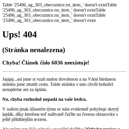
Table '25496_ag_303_obecoznice.rsr_item_' doesn't existTable
'25496_ag_303_obecoznice.rsr_item_' doesn't existTable
'25496_ag_303_obecoznice.rsr_item_' doesn't existTable
'25496_ag_303_obecoznice.rsr_item_' doesn't exist
Ups! 404
(Stránka nenalezena)
Chyba! Článek číslo 6036 neexistuje!
Jajajaj...asi jsme si vzali malou dovolenou a na Vámi hledanou
stránku jsme ztratili cestu. Tuhle stránku v tuto chvíli bohužel
nenajdeme ani za úplatu.
No, chyba rozhodně nepadá na vaše bedra.
V našem jinak úžasném týmu se nám evidentně pohybuje skrytý
lajdák, díky kterému teď naštvaně čučíte na černou obrazovku s
ještě přiblblejším textem.