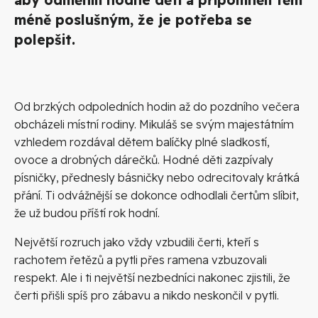
méně poslušným, že je potřeba se
polepšit.
Od brzkých odpoledních hodin až do pozdního večera
obcházeli místní rodiny. Mikuláš se svým majestátním
vzhledem rozdával dětem balíčky plné sladkostí,
ovoce a drobných dárečků. Hodné děti zazpívaly
písničky, přednesly básničky nebo odrecitovaly krátká
přání. Ti odvážnější se dokonce odhodlali čertům slíbit,
že už budou příští rok hodní.
Největší rozruch jako vždy vzbudili čerti, kteří s
rachotem řetězů a pytli přes ramena vzbuzovali
respekt. Ale i ti největší nezbedníci nakonec zjistili, že
čerti přišli spíš pro zábavu a nikdo neskončil v pytli.