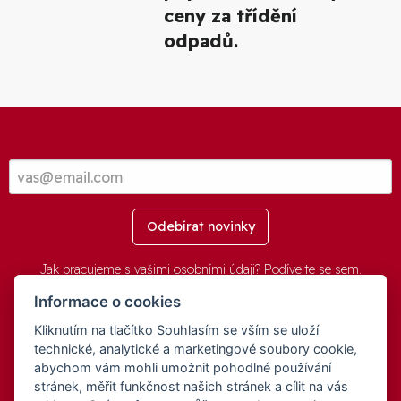
ceny za třídění
odpadů.
Odebírat novinky
Jak pracujeme s vašimi osobními údaji? Podívejte se
sem
.
Informace o cookies
Kliknutím na tlačítko Souhlasím se vším se uloží
© 2016-2026 -
aGovernment.cz
&
Obec Oznice
. Software:
aGovernment
, Verze:
4.0.1.1 - Beta
. Číslo Licence:
74274001
.
technické, analytické a marketingové soubory cookie,
Všechna práva vyhrazena
Ochrana osobních údajů
,
Přístupnost
abychom vám mohli umožnit pohodlné používání
stránek, měřit funkčnost našich stránek a cílit na vás