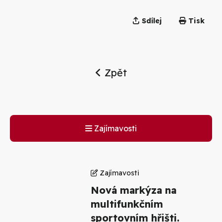
Sdílej
Tisk
Zpět
Zajímavosti
Zajímavosti
Nová markýza na
multifunkčním
sportovním hřišti.