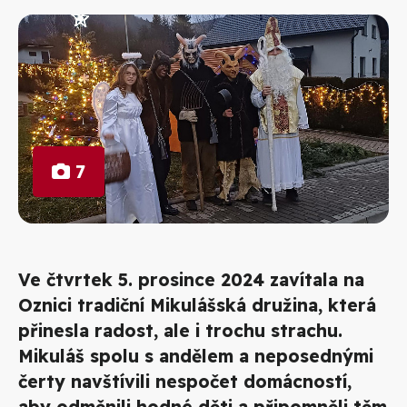
7
Ve čtvrtek 5. prosince 2024 zavítala na
Oznici tradiční Mikulášská družina, která
přinesla radost, ale i trochu strachu.
Mikuláš spolu s andělem a neposednými
čerty navštívili nespočet domácností,
aby odměnili hodné děti a připomněli těm