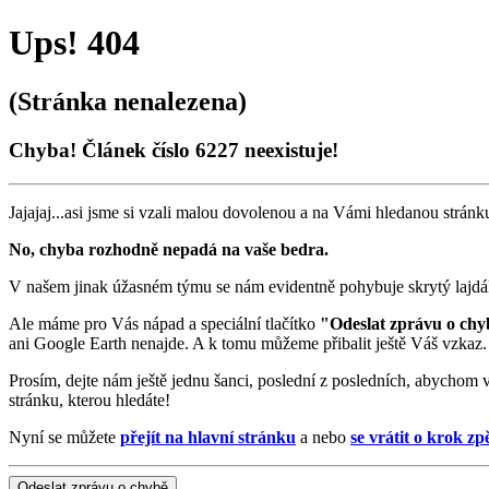
Ups! 404
(Stránka nenalezena)
Chyba! Článek číslo 6227 neexistuje!
Jajajaj...asi jsme si vzali malou dovolenou a na Vámi hledanou stránku
No, chyba rozhodně nepadá na vaše bedra.
V našem jinak úžasném týmu se nám evidentně pohybuje skrytý lajdák,
Ale máme pro Vás nápad a speciální tlačítko
"Odeslat zprávu o chy
ani Google Earth nenajde. A k tomu můžeme přibalit ještě Váš vzkaz.
Prosím, dejte nám ještě jednu šanci, poslední z posledních, abychom 
stránku, kterou hledáte!
Nyní se můžete
přejít na hlavní stránku
a nebo
se vrátit o krok zp
Odeslat zprávu o chybě