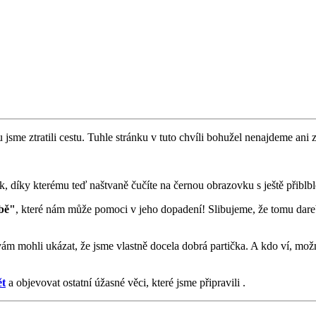
 jsme ztratili cestu. Tuhle stránku v tuto chvíli bohužel nenajdeme ani z
 díky kterému teď naštvaně čučíte na černou obrazovku s ještě přiblbl
bě"
, které nám může pomoci v jeho dopadení! Slibujeme, že tomu dare
vám mohli ukázat, že jsme vlastně docela dobrá partička. A kdo ví, mo
ět
a objevovat ostatní úžasné věci, které jsme připravili .