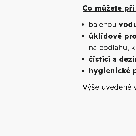
Co můžete při
balenou
vod
úklidové pr
na podlahu, k
čistící a de
hygienické 
Výše uvedené v