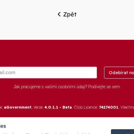
Zpět
Odebírat no
Jak pracujeme s vašimi osobními údaji? Podívejte se
sem
.
re:
aGovernment
, Verze:
4.0.1.1 - Beta
. Číslo Licence:
74274001
. Všechn
ies