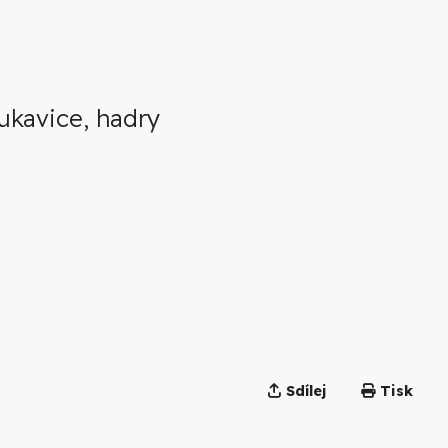
rukavice, hadry
Sdílej
Tisk