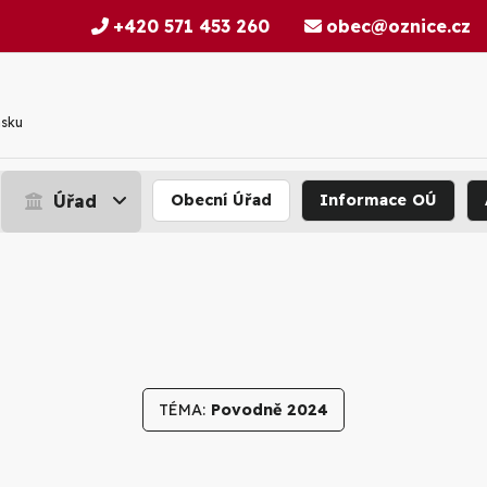
+420 571 453 260
obec@oznice.cz
nsku
Úřad
Obecní Úřad
Informace OÚ
TÉMA:
Povodně 2024