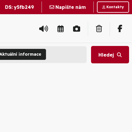
DS:
y5fb249
Napište nám
Kontakty
Aktuální informace
Hledej