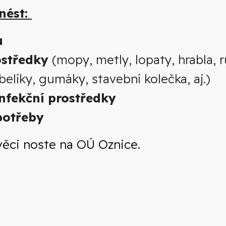
nést:
u
ostředky
(mopy, metly, lopaty, hrabla, 
belíky, gumáky, stavební kolečka, aj.)
zinfekční prostředky
potřeby
ěci noste na OÚ Oznice.