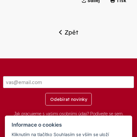
Sdílej
Tisk
Zpět
Odebírat novinky
Jak pracujeme s vašimi osobními údaji? Podívejte se
sem
.
Informace o cookies
Kliknutím na tlačítko Souhlasím se vším se uloží
© 2016-2026 -
aGovernment.cz
&
Obec Oznice
. Software: