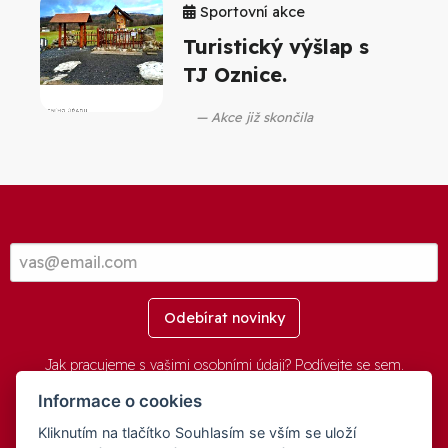
Sportovní akce
Turistický výšlap s
TJ Oznice.
Akce již skončila
Odebírat novinky
Jak pracujeme s vašimi osobními údaji? Podívejte se
sem
.
Informace o cookies
Kliknutím na tlačítko Souhlasím se vším se uloží
© 2016-2026 -
aGovernment.cz
&
Obec Oznice
. Software: