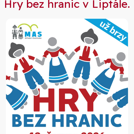
Hry bez hranic v Liptále.