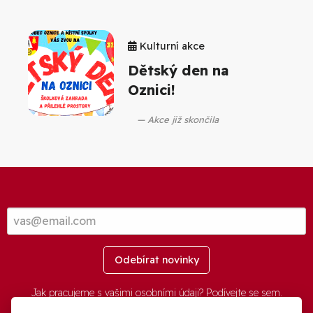
Kulturní akce
Dětský den na
Oznici!
Akce již skončila
Odebírat novinky
Jak pracujeme s vašimi osobními údaji? Podívejte se
sem
.