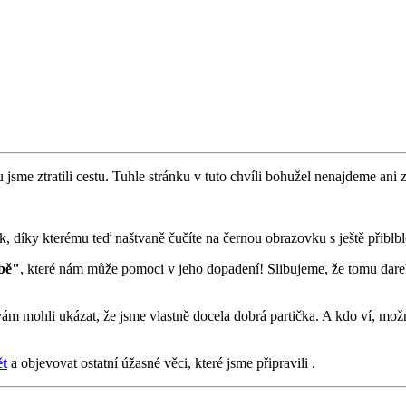
 jsme ztratili cestu. Tuhle stránku v tuto chvíli bohužel nenajdeme ani z
 díky kterému teď naštvaně čučíte na černou obrazovku s ještě přiblbl
bě"
, které nám může pomoci v jeho dopadení! Slibujeme, že tomu dare
vám mohli ukázat, že jsme vlastně docela dobrá partička. A kdo ví, mo
ět
a objevovat ostatní úžasné věci, které jsme připravili .