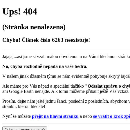
Ups! 404
(Stránka nenalezena)
Chyba! Článek číslo 6263 neexistuje!
Jajajaj...asi jsme si vzali malou dovolenou a na Vámi hledanou stránku
No, chyba rozhodně nepadá na vaše bedra.
V našem jinak úžasném týmu se nám evidentně pohybuje skrytý lajdák,
Ale máme pro Vás nápad a speciální tlačítko
"Odeslat zprávu o chy
ani Google Earth nenajde. A k tomu můžeme přibalit ještě Váš vzkaz.
Prosím, dejte nám ještě jednu šanci, poslední z posledních, abychom 
stránku, kterou hledáte!
Nyní se můžete
přejít na hlavní stránku
a nebo
se vrátit o krok zp
Odeslat zprávu o chybě