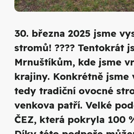
30. března 2025 jsme vysá
stromů! ???? Tentokrát j
Mrnuštíkům, kde jsme vr
krajiny. Konkrétně jsme v
tedy tradiční ovocné str
venkova patří. Velké pod
ČEZ, která pokryla 100 %
Díky této podpoře může