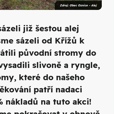
Zdroj: Obec Oznice - Alej
zeli již šestou alej
sme sázeli od Křížů k
átili původní stromy do
ysadili slivoně a ryngle,
omy, které do našeho
ěkování patří nadaci
 nákladů na tuto akci!
me pokračovat v obnově