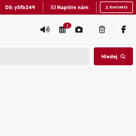
DS:
y5fb249
Napište nám
Kontakty
1
Hledej