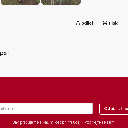
Sdílej
Tisk
pět
Odebírat no
Jak pracujeme s vašimi osobními údaji? Podívejte se
sem
.