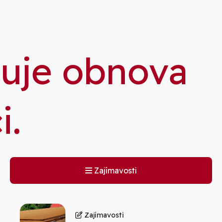
ie
čuje obnova
i.
Zajímavosti
Zajímavosti