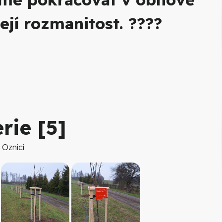
její rozmanitost. ????
rie [
5
]
 Oznici