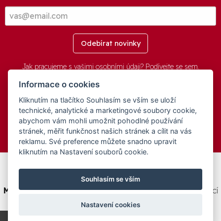
Odebírat novinky
Jak pracujeme s vašimi osobními údaji? Podívejte se
sem
.
Informace o cookies
Kliknutím na tlačítko Souhlasím se vším se uloží
© 2016-2026 -
aGovernment.cz
&
Obec Oznice
. Software:
aGovernment
, Verze:
4.0.1.1 - Beta
. Číslo Licence:
74274001
.
technické, analytické a marketingové soubory cookie,
Všechna práva vyhrazena
Ochrana osobních údajů
,
Přístupnost
abychom vám mohli umožnit pohodlné používání
stránek, měřit funkčnost našich stránek a cílit na vás
reklamu. Své preference můžete snadno upravit
kliknutím na Nastavení souborů cookie.
Tento web byl spolufinancován v rámci programu
Souhlasím se vším
Medializujeme ČESKO.cz
na podporu a modernizaci obcí
ČR.
Nastavení cookies