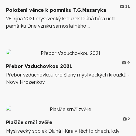
11
Položení věnce k pomníku T.G.Masaryka
28. října 2021 myslivecký kroužek Dlúhá hůra uctil
památku Dne vzniku samostatného ...
9
Přebor Vzduchovkou 2021
Přebor vzduchovkou pro členy mysliveckých kroužků -
Nový Hrozenkov
2
Plašiče srnčí zvěře
Myslivecký spolek Dlúhá Hůra v těchto dnech, kdy