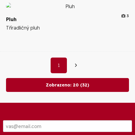
3
Pluh
Tříradličný pluh
1
Zobrazeno:
20
(32)