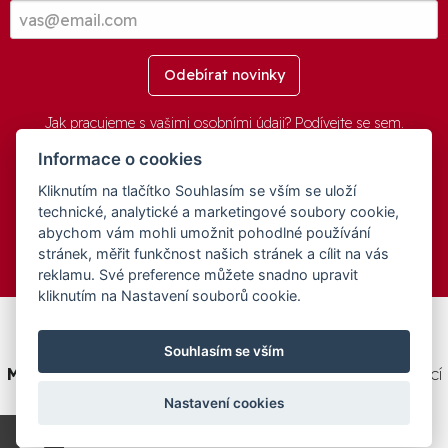
Odebírat novinky
Jak pracujeme s vašimi osobními údaji? Podívejte se
sem
.
Informace o cookies
Kliknutím na tlačítko Souhlasím se vším se uloží
© 2016-2026 -
aGovernment.cz
&
Obec Oznice
. Software:
aGovernment
, Verze:
4.0.1.1 - Beta
. Číslo Licence:
74274001
.
technické, analytické a marketingové soubory cookie,
Všechna práva vyhrazena
Ochrana osobních údajů
,
Přístupnost
abychom vám mohli umožnit pohodlné používání
stránek, měřit funkčnost našich stránek a cílit na vás
reklamu. Své preference můžete snadno upravit
kliknutím na Nastavení souborů cookie.
Tento web byl spolufinancován v rámci programu
Souhlasím se vším
Medializujeme ČESKO.cz
na podporu a modernizaci obcí
ČR.
Nastavení cookies