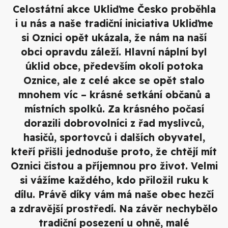
Celostátní akce Ukliďme Česko proběhla
i u nás a naše tradiční iniciativa Ukliďme
si Oznici opět ukázala, že nám na naší
obci opravdu záleží. Hlavní náplní byl
úklid obce, především okolí potoka
Oznice, ale z celé akce se opět stalo
mnohem víc – krásné setkání občanů a
místních spolků. Za krásného počasí
dorazili dobrovolníci z řad myslivců,
hasičů, sportovců i dalších obyvatel,
kteří přišli jednoduše proto, že chtějí mít
Oznici čistou a příjemnou pro život. Velmi
si vážíme každého, kdo přiložil ruku k
dílu. Právě díky vám má naše obec hezčí
a zdravější prostředí. Na závěr nechybělo
tradiční posezení u ohně, malé