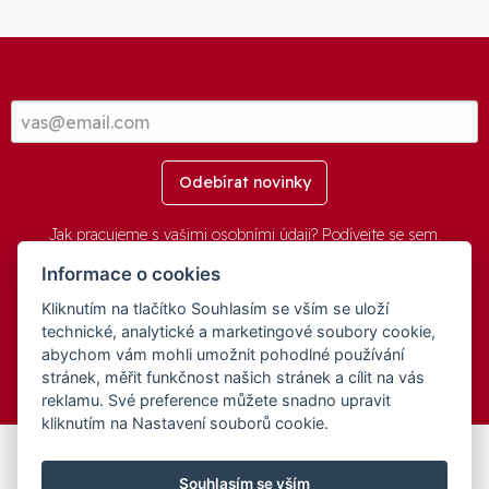
Odebírat novinky
Jak pracujeme s vašimi osobními údaji? Podívejte se
sem
.
Informace o cookies
Kliknutím na tlačítko Souhlasím se vším se uloží
© 2016-2026 -
aGovernment.cz
&
Obec Oznice
. Software:
aGovernment
, Verze:
4.0.1.1 - Beta
. Číslo Licence:
74274001
.
technické, analytické a marketingové soubory cookie,
Všechna práva vyhrazena
Ochrana osobních údajů
,
Přístupnost
abychom vám mohli umožnit pohodlné používání
stránek, měřit funkčnost našich stránek a cílit na vás
reklamu. Své preference můžete snadno upravit
kliknutím na Nastavení souborů cookie.
Tento web byl spolufinancován v rámci programu
Souhlasím se vším