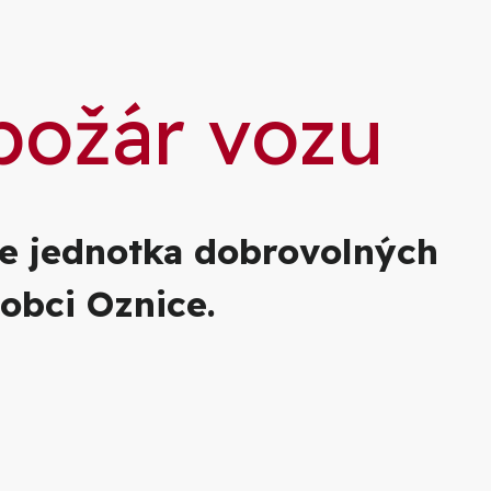
ie
požár vozu
še jednotka dobrovolných
obci Oznice.