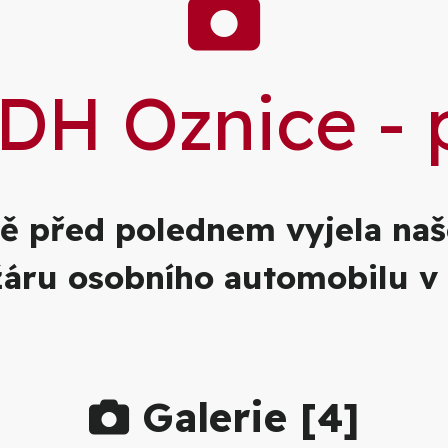
Galer
DH Oznice - 
sně před polednem vyjela na
žáru osobního automobilu v 
Galerie [
4
]