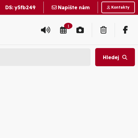
DS:
y5fb249
Napište nám
Kontakty
1
Hledej