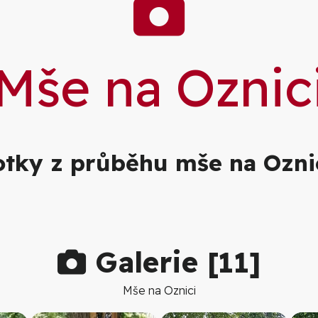
Galer
Mše na Oznic
otky z průběhu mše na Oznic
Galerie [
11
]
Mše na Oznici