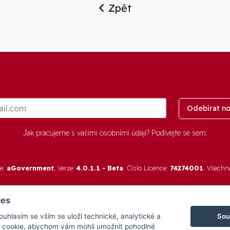
Zpět
Odebírat no
Jak pracujeme s vašimi osobními údaji? Podívejte se
sem
.
re:
aGovernment
, Verze:
4.0.1.1 - Beta
. Číslo Licence:
74274001
. Všechn
ies
Sou
Souhlasím se vším se uloží technické, analytické a
 cookie, abychom vám mohli umožnit pohodlné