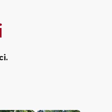
ie
i
i.