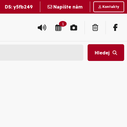
DS:
y5fb249
Napište nám
Kontakty
1
Hledej