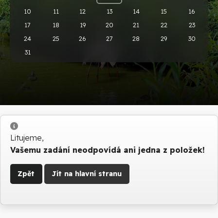
10
11
12
13
14
15
16
17
18
19
20
21
22
23
24
25
26
27
28
29
30
31
Info
Litujeme,
Vašemu zadání neodpovídá ani jedna z položek!
Zpět
Jít na hlavní stranu