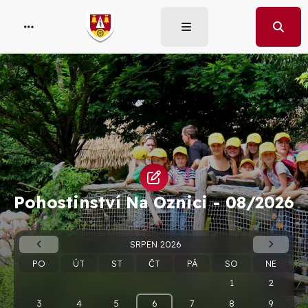
Pohostinství Na Oznici -
08/2026
SRPEN 2026
PO
ÚT
ST
ČT
PÁ
SO
NE
1
2
3
4
5
6
7
8
9