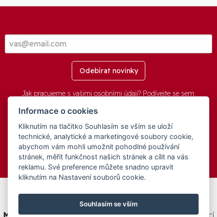
Odebírat novinky
Jak pracujeme s vašimi osobními údaji? Podívejte se
sem
.
Informace o cookies
Kliknutím na tlačítko Souhlasím se vším se uloží
© 2016-2026 -
aGovernment.cz
&
Obec Oznice
. Software:
aGovernment
, Verze:
4.0.1.1 - Beta
. Číslo Licence:
74274001
.
technické, analytické a marketingové soubory cookie,
Všechna práva vyhrazena
Ochrana osobních údajů
,
Přístupnost
abychom vám mohli umožnit pohodlné používání
stránek, měřit funkčnost našich stránek a cílit na vás
reklamu. Své preference můžete snadno upravit
kliknutím na Nastavení souborů cookie.
Tento web byl spolufinancován v rámci programu
Souhlasím se vším
Medializujeme ČESKO.cz
na podporu a modernizaci obcí