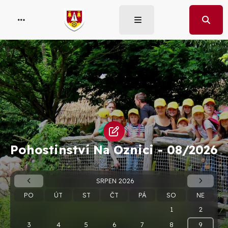
Pohostinství Na Oznici -
08/2026
SRPEN 2026
PO
ÚT
ST
ČT
PÁ
SO
NE
1
2
3
4
5
6
7
8
9