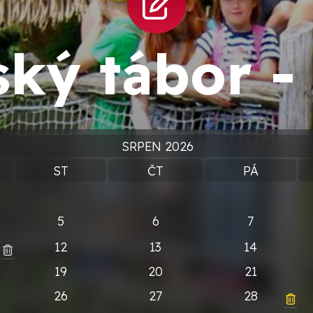
ský tábor 
SRPEN 2026
ST
ČT
PÁ
5
6
7
12
13
14
19
20
21
26
27
28