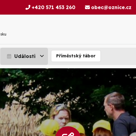
+420 571 453 260
obec@oznice.cz
nsku
Události
Příměstský tábor