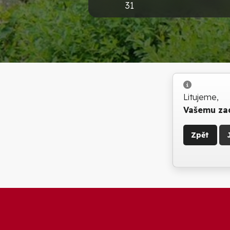
31
Info
Litujeme,
Vašemu zad
Zpět