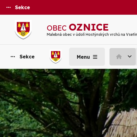
Sekce
OZNICE
OBEC
Malebná obec v údolí Hostýnských vrchů na Vsetí
Sekce
Menu