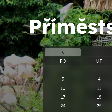
Příměst
PO
ÚT
3
4
10
11
17
18
24
25