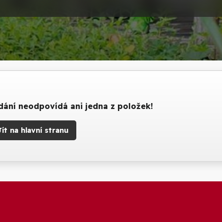
ání neodpovídá ani jedna z položek!
Jít na hlavní stranu