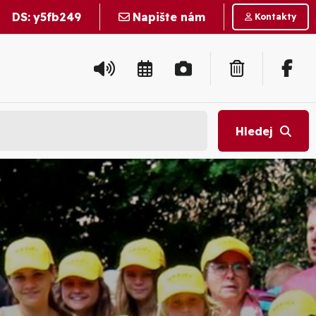
DS:
y5fb249
Napište nám
Kontakty
Hledej