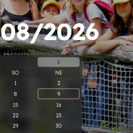
-
08/2026
SO
NE
1
2
8
9
15
16
22
23
29
30