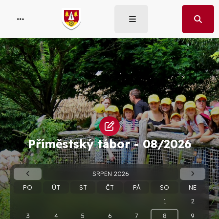
Příměstský tábor -
08/2026
SRPEN 2026
PO
ÚT
ST
ČT
PÁ
SO
NE
1
2
3
4
5
6
7
8
9