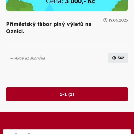
19.06.2025
Příměstský tábor plný výletů na
Oznici.
Akce již skončila
342
1-1 (1)