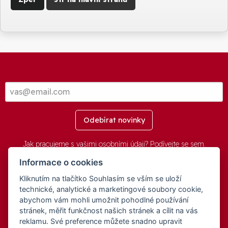
Odebírat novinky
Jak pracujeme s vašimi osobními údaji? Podívejte se
sem
.
Informace o cookies
Kliknutím na tlačítko Souhlasím se vším se uloží
© 2016-2026 -
aGovernment.cz
&
Obec Oznice
. Software:
aGovernment
, Verze:
4.0.1.1 - Beta
. Číslo Licence:
74274001
.
technické, analytické a marketingové soubory cookie,
Všechna práva vyhrazena
Ochrana osobních údajů
,
Přístupnost
abychom vám mohli umožnit pohodlné používání
stránek, měřit funkčnost našich stránek a cílit na vás
reklamu. Své preference můžete snadno upravit