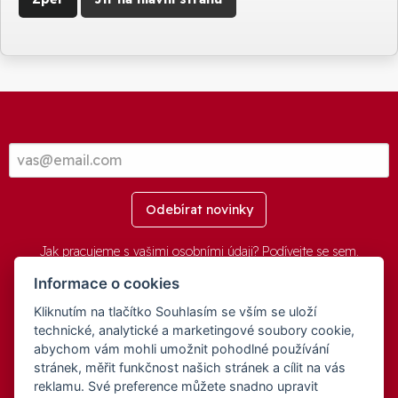
Odebírat novinky
Jak pracujeme s vašimi osobními údaji? Podívejte se
sem
.
Informace o cookies
Kliknutím na tlačítko Souhlasím se vším se uloží
© 2016-2026 -
aGovernment.cz
&
Obec Oznice
. Software:
aGovernment
, Verze:
4.0.1.1 - Beta
. Číslo Licence:
74274001
.
technické, analytické a marketingové soubory cookie,
Všechna práva vyhrazena
Ochrana osobních údajů
,
Přístupnost
abychom vám mohli umožnit pohodlné používání
stránek, měřit funkčnost našich stránek a cílit na vás
reklamu. Své preference můžete snadno upravit