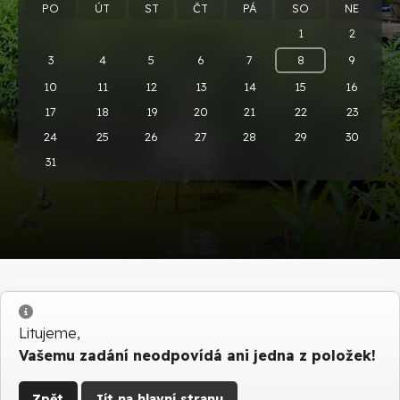
PO
ÚT
ST
ČT
PÁ
SO
NE
1
2
3
4
5
6
7
8
9
10
11
12
13
14
15
16
17
18
19
20
21
22
23
24
25
26
27
28
29
30
31
Info
Litujeme,
Vašemu zadání neodpovídá ani jedna z položek!
Zpět
Jít na hlavní stranu