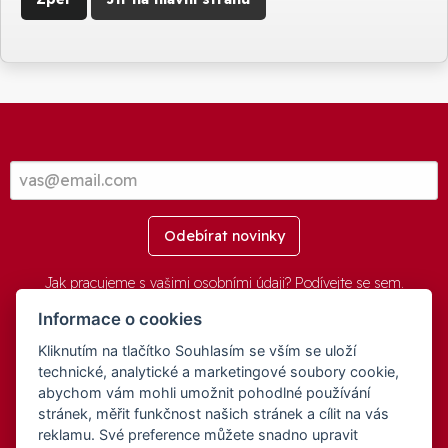
Odebírat novinky
Jak pracujeme s vašimi osobními údaji? Podívejte se
sem
.
Informace o cookies
Kliknutím na tlačítko Souhlasím se vším se uloží
© 2016-2026 -
aGovernment.cz
&
Obec Oznice
. Software:
aGovernment
, Verze:
4.0.1.1 - Beta
. Číslo Licence:
74274001
.
technické, analytické a marketingové soubory cookie,
Všechna práva vyhrazena
Ochrana osobních údajů
,
Přístupnost
abychom vám mohli umožnit pohodlné používání
stránek, měřit funkčnost našich stránek a cílit na vás
reklamu. Své preference můžete snadno upravit