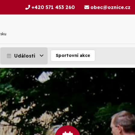
+420 571 453 260
obec@oznice.cz
nsku
Události
Sportovní akce