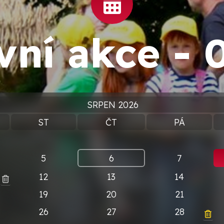
vní akce -
SRPEN 2026
ST
ČT
PÁ
5
6
7
12
13
14
19
20
21
26
27
28