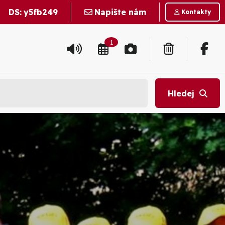
DS:
y5fb249
Napište nám
Kontakty
1
Hledej