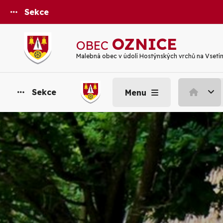
Sekce
OZNICE
OBEC
Malebná obec v údolí Hostýnských vrchů na Vsetí
Sekce
Menu