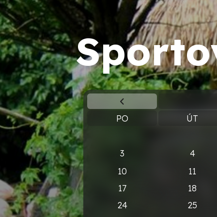
Sporto
PO
ÚT
3
4
10
11
17
18
24
25