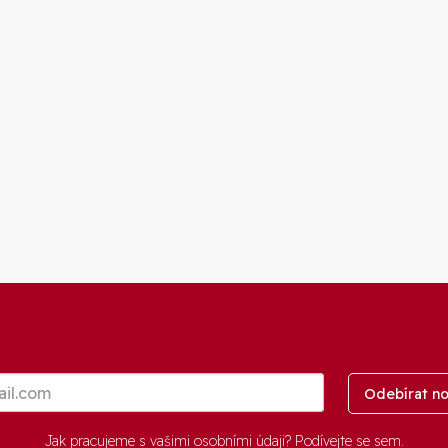
Odebírat no
Jak pracujeme s vašimi osobními údaji? Podívejte se
sem
.