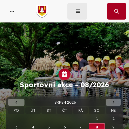
Sportovní akce -
08/2026
SRPEN 2026
PO
ÚT
ST
ČT
PÁ
SO
NE
1
2
3
4
5
6
7
8
9