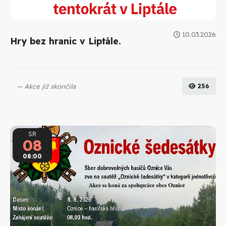
10.03.2026
Hry bez hranic v Liptále.
Akce již skončila
256
SR
08
08:00