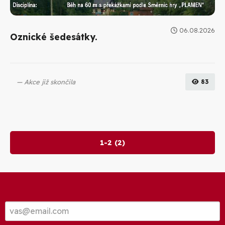
06.08.2026
Oznické šedesátky.
Akce již skončila
83
1-2 (2)