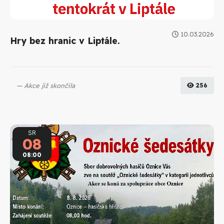
10.03.2026
Hry bez hranic v Liptále.
Akce již skončila
256
SR
08
08:00