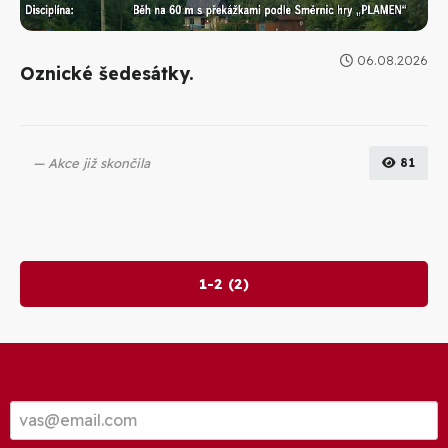
06.08.2026
Oznické šedesátky.
Akce již skončila
81
1-2 (2)