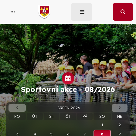
Sportovní akce -
08/2026
SRPEN 2026
PO
ÚT
ST
ČT
PÁ
SO
NE
1
2
3
4
5
6
7
8
9