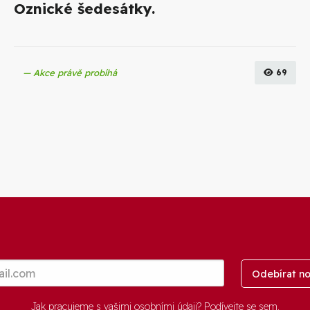
Oznické šedesátky.
Akce právě probíhá
69
Odebírat no
Jak pracujeme s vašimi osobními údaji? Podívejte se
sem
.