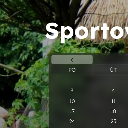
Sporto
PO
ÚT
3
4
10
11
17
18
24
25