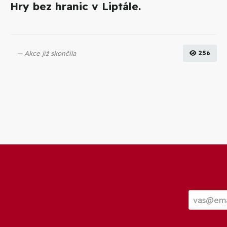
Hry bez hranic v Liptále.
Akce již skončila
256