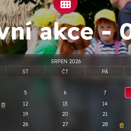
vní akce -
SRPEN 2026
ST
ČT
PÁ
5
6
7
12
13
14
19
20
21
26
27
28