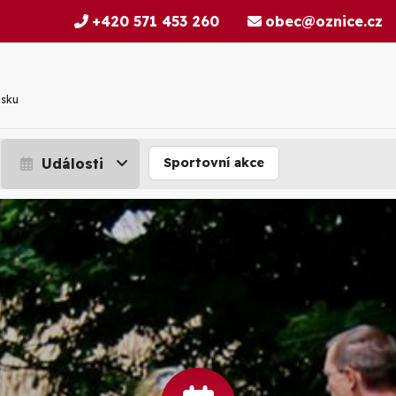
+420 571 453 260
obec@oznice.cz
nsku
Události
Sportovní akce