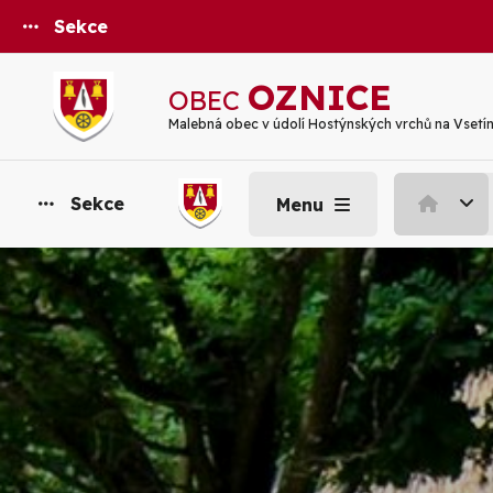
Sekce
OZNICE
OBEC
Malebná obec v údolí Hostýnských vrchů na Vsetí
Sekce
Menu