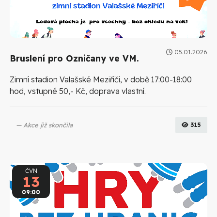
05.01.2026
Bruslení pro Ozničany ve VM.
Zimní stadion Valašské Meziříčí, v době 17:00-18:00
hod, vstupné 50,- Kč, doprava vlastní.
Akce již skončila
315
ČVN
13
09:00