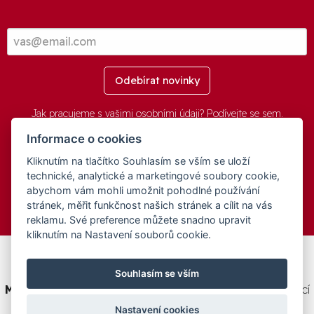
Odebírat novinky
Jak pracujeme s vašimi osobními údaji? Podívejte se
sem
.
Informace o cookies
Kliknutím na tlačítko Souhlasím se vším se uloží
© 2016-2026 -
aGovernment.cz
&
Obec Oznice
. Software:
aGovernment
, Verze:
4.0.1.1 - Beta
. Číslo Licence:
74274001
.
technické, analytické a marketingové soubory cookie,
Všechna práva vyhrazena
Ochrana osobních údajů
,
Přístupnost
abychom vám mohli umožnit pohodlné používání
stránek, měřit funkčnost našich stránek a cílit na vás
reklamu. Své preference můžete snadno upravit
kliknutím na Nastavení souborů cookie.
Tento web byl spolufinancován v rámci programu
Souhlasím se vším
Medializujeme ČESKO.cz
na podporu a modernizaci obcí
ČR.
Nastavení cookies