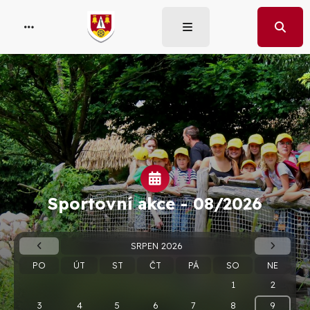
Sportovní akce -
08/2026
SRPEN 2026
PO
ÚT
ST
ČT
PÁ
SO
NE
1
2
3
4
5
6
7
8
9