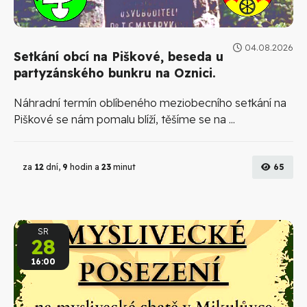
04.08.2026
Setkání obcí na Piškové, beseda u
partyzánského bunkru na Oznici.
Náhradní termín oblíbeného meziobecního setkání na
Piškové se nám pomalu blíží, těšíme se na ...
za
12
dní,
9
hodin a
23
minut
65
SR
28
16:00