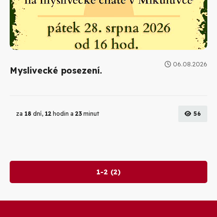
06.08.2026
Myslivecké posezení.
za
18
dní,
12
hodin a
23
minut
56
1-2 (2)