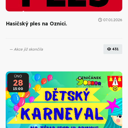
07.01.2026
Hasičský ples na Oznici.
Akce již skončila
431
ÚNO
28
15:00