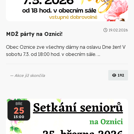
19.02.2026
MDŽ párty na Oznici!
Obec Oznice zve všechny dámy na oslavu Dne žen! V
sobotu 7.3. od 18:00 hod. v obecním sále. ...
Akce již skončila
192
BŘE
25
15:00