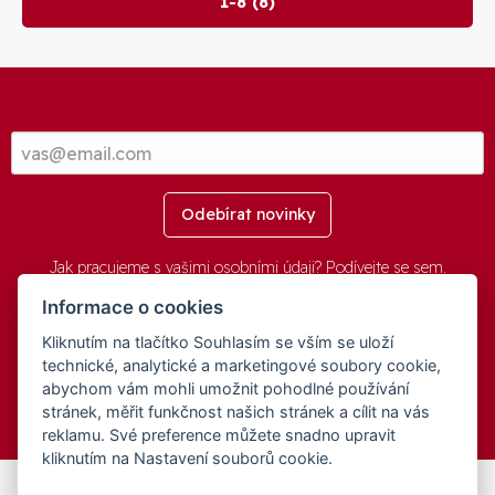
1-8 (8)
Odebírat novinky
Jak pracujeme s vašimi osobními údaji? Podívejte se
sem
.
Informace o cookies
Kliknutím na tlačítko Souhlasím se vším se uloží
© 2016-2026 -
aGovernment.cz
&
Obec Oznice
. Software:
aGovernment
, Verze:
4.0.1.1 - Beta
. Číslo Licence:
74274001
.
technické, analytické a marketingové soubory cookie,
Všechna práva vyhrazena
Ochrana osobních údajů
,
Přístupnost
abychom vám mohli umožnit pohodlné používání
stránek, měřit funkčnost našich stránek a cílit na vás
reklamu. Své preference můžete snadno upravit
kliknutím na Nastavení souborů cookie.