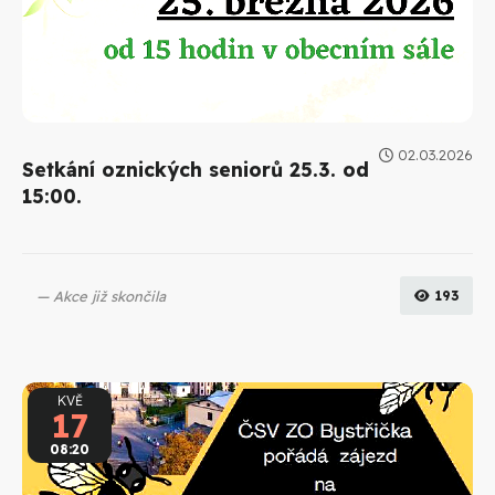
02.03.2026
Setkání oznických seniorů 25.3. od
15:00.
Akce již skončila
193
KVĚ
17
08:20