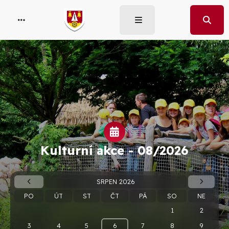
Kulturní akce -
08/2026
SRPEN 2026
PO
ÚT
ST
ČT
PÁ
SO
NE
1
2
3
4
5
6
7
8
9