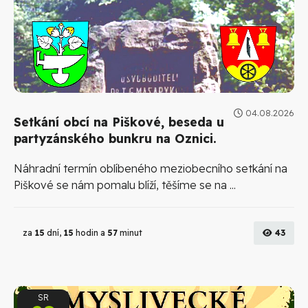
04.08.2026
Setkání obcí na Piškové, beseda u
partyzánského bunkru na Oznici.
Náhradní termín oblíbeného meziobecního setkání na
Piškové se nám pomalu blíží, těšíme se na ...
za
15
dní,
15
hodin a
57
minut
43
SR