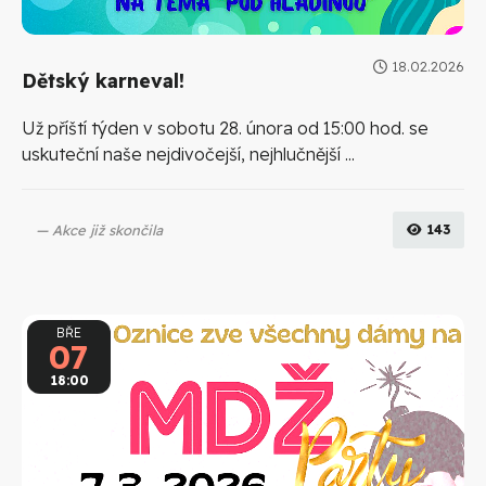
18.02.2026
Dětský karneval!
Už příští týden v sobotu 28. února od 15:00 hod. se
uskuteční naše nejdivočejší, nejhlučnější ...
Akce již skončila
143
BŘE
07
18:00