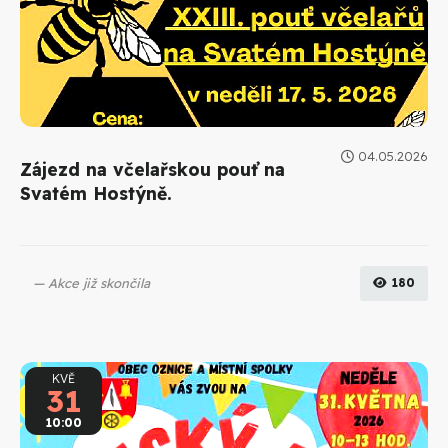
04.05.2026
Zájezd na včelařskou pouť na
Svatém Hostýně.
Akce již skončila
180
KVĚ
31
10:00