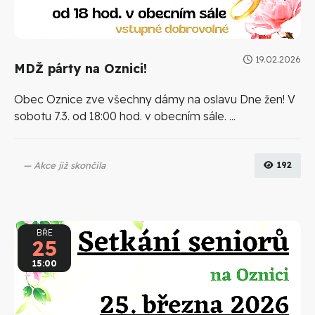
19.02.2026
MDŽ párty na Oznici!
Obec Oznice zve všechny dámy na oslavu Dne žen! V
sobotu 7.3. od 18:00 hod. v obecním sále. ...
Akce již skončila
192
BŘE
25
15:00