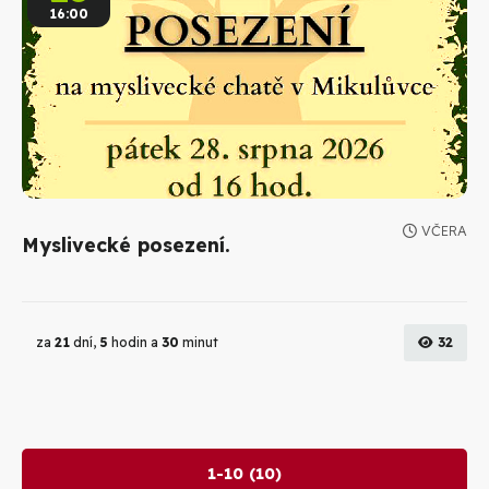
16:00
VČERA
Myslivecké posezení.
za
21
dní,
5
hodin a
30
minut
32
1-10 (10)