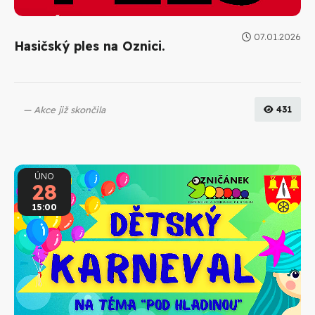
07.01.2026
Hasičský ples na Oznici.
Akce již skončila
431
ÚNO
28
15:00