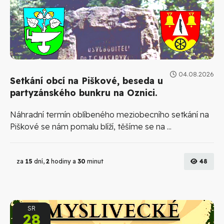
04.08.2026
Setkání obcí na Piškové, beseda u
partyzánského bunkru na Oznici.
Náhradní termín oblíbeného meziobecního setkání na
Piškové se nám pomalu blíží, těšíme se na ...
za
15
dní,
2
hodiny a
30
minut
48
SR
28