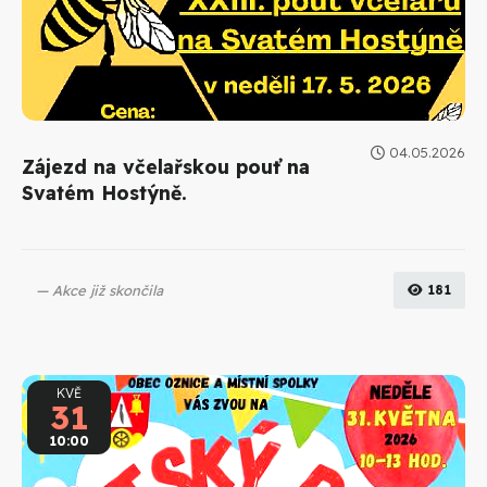
04.05.2026
Zájezd na včelařskou pouť na
Svatém Hostýně.
Akce již skončila
181
KVĚ
31
10:00