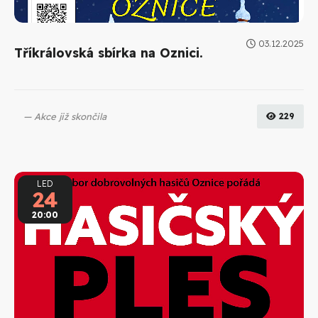
03.12.2025
Tříkrálovská sbírka na Oznici.
Akce již skončila
229
LED
24
20:00