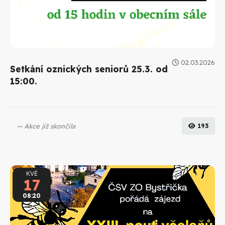
02.03.2026
Setkání oznických seniorů 25.3. od
15:00.
Akce již skončila
193
KVĚ
17
08:20