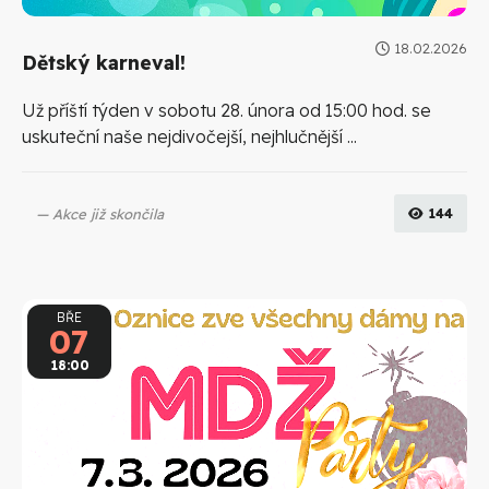
18.02.2026
Dětský karneval!
Už příští týden v sobotu 28. února od 15:00 hod. se
uskuteční naše nejdivočejší, nejhlučnější ...
Akce již skončila
144
BŘE
07
18:00