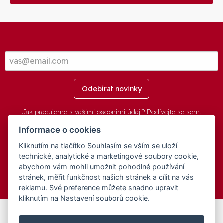
Odebírat novinky
Jak pracujeme s vašimi osobními údaji? Podívejte se
sem
.
Informace o cookies
Kliknutím na tlačítko Souhlasím se vším se uloží
© 2016-2026 -
aGovernment.cz
&
Obec Oznice
. Software:
aGovernment
, Verze:
4.0.1.1 - Beta
. Číslo Licence:
74274001
.
technické, analytické a marketingové soubory cookie,
Všechna práva vyhrazena
Ochrana osobních údajů
,
Přístupnost
abychom vám mohli umožnit pohodlné používání
stránek, měřit funkčnost našich stránek a cílit na vás
reklamu. Své preference můžete snadno upravit
kliknutím na Nastavení souborů cookie.