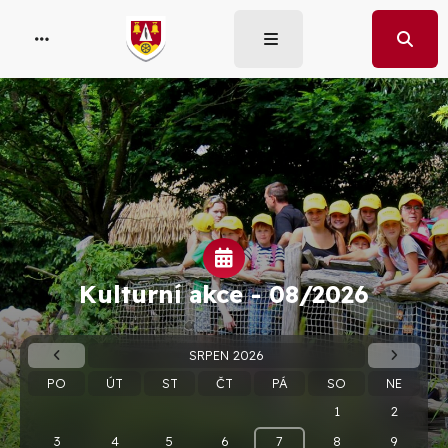
Kulturní akce -
08/2026
SRPEN 2026
PO
ÚT
ST
ČT
PÁ
SO
NE
1
2
3
4
5
6
7
8
9